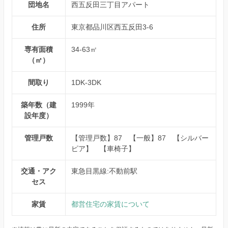
団地名
西五反田三丁目アパート
住所
東京都品川区西五反田3-6
専有面積
34-63㎡
（㎡）
間取り
1DK-3DK
築年数（建
1999年
設年度）
管理戸数
【管理戸数】87 【一般】87 【シルバー
ピア】 【車椅子】
交通・アク
東急目黒線:不動前駅
セス
家賃
都営住宅の家賃について