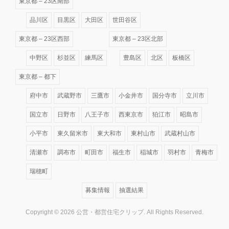
東京都 – 23区南部
品川区
目黒区
大田区
世田谷区
東京都 – 23区西部
東京都 – 23区北部
中野区
杉並区
練馬区
豊島区
北区
板橋区
東京都 – 都下
府中市
武蔵野市
三鷹市
小金井市
国分寺市
立川市
国立市
日野市
八王子市
西東京市
狛江市
昭島市
小平市
東久留米市
東大和市
東村山市
武蔵村山市
清瀬市
調布市
町田市
福生市
稲城市
羽村市
青梅市
瑞穂町
募集情報
抽選結果
Copyright © 2026 公営・都営住宅クリップ. All Rights Reserved.