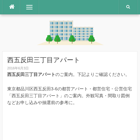
コ
メニュー
ン
テ
ン
ツ
へ
ス
キ
ッ
西五反田三丁目アパート
プ
2016年6月3日
西五反田三丁目アパート
のご案内。下記よりご確認ください。
東京都品川区西五反田3-6の都営アパート・都営住宅・公営住宅
「西五反田三丁目アパート」のご案内。外観写真・間取り図例
などお申し込みや抽選前の参考に。