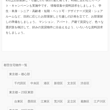
9月はお部屋探し・引越しのい第2の繁忙期です。時期に合わせたイベン
ト・キャンペーンも実施中です。 情報収集や資料請求をしましょう。 学
生・単身・シニア・高齢者・短期・ペット可・デザイナーズ賃貸・シェア
ルームなど、目的に応じたお部屋探しと引越しの計画を立てて、お部屋探
しの準備をしましょう。 マンション、アパート、戸建て賃貸など、色々な
選択肢を検討して、好みの賃貸物件に出会えるよう、いろいろな資料請求
をしましょう。
都営住宅物件一覧
東京都 – 都心部
千代田区
中央区
港区
新宿区
文京区
渋谷区
東京都 – 23区東部
台東区
墨田区
江東区
荒川区
足立区
葛飾区
江戸川区