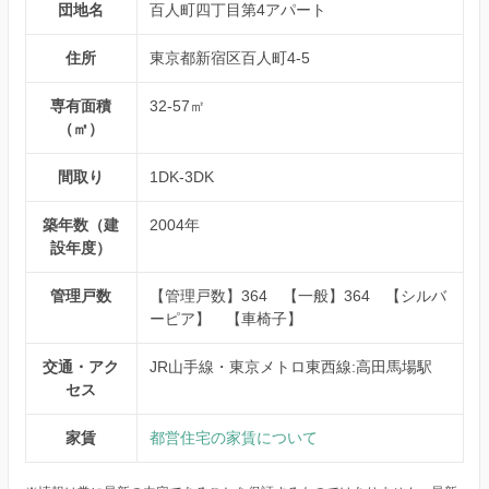
団地名
百人町四丁目第4アパート
住所
東京都新宿区百人町4-5
専有面積
32-57㎡
（㎡）
間取り
1DK-3DK
築年数（建
2004年
設年度）
管理戸数
【管理戸数】364 【一般】364 【シルバ
ーピア】 【車椅子】
交通・アク
JR山手線・東京メトロ東西線:高田馬場駅
セス
家賃
都営住宅の家賃について