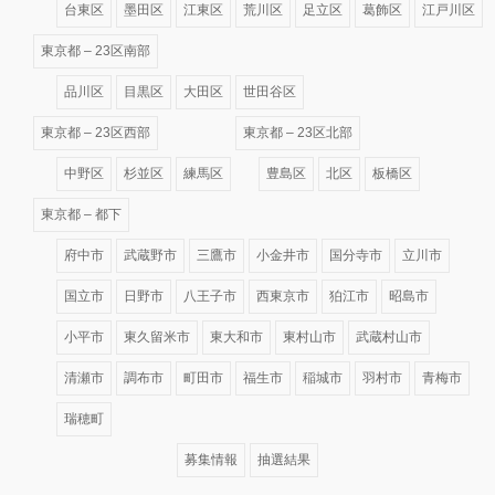
台東区
墨田区
江東区
荒川区
足立区
葛飾区
江戸川区
東京都 – 23区南部
品川区
目黒区
大田区
世田谷区
東京都 – 23区西部
東京都 – 23区北部
中野区
杉並区
練馬区
豊島区
北区
板橋区
東京都 – 都下
府中市
武蔵野市
三鷹市
小金井市
国分寺市
立川市
国立市
日野市
八王子市
西東京市
狛江市
昭島市
小平市
東久留米市
東大和市
東村山市
武蔵村山市
清瀬市
調布市
町田市
福生市
稲城市
羽村市
青梅市
瑞穂町
募集情報
抽選結果