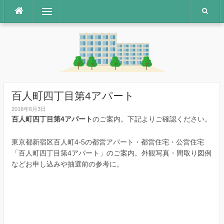
コ
メニュー
ン
テ
ン
ツ
へ
ス
キ
ッ
百人町四丁目第4アパート
プ
2016年6月3日
百人町四丁目第4アパート
のご案内。下記よりご確認ください。
東京都新宿区百人町4-5の都営アパート・都営住宅・公営住宅
「百人町四丁目第4アパート」のご案内。外観写真・間取り図例
などお申し込みや抽選前の参考に。