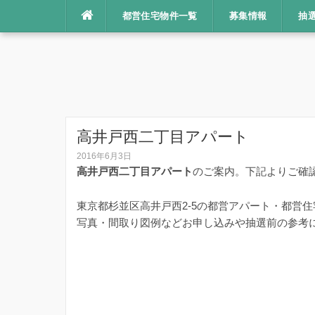
コ
都営住宅物件一覧
募集情報
抽
ン
テ
ン
ツ
へ
ス
キ
高井戸西二丁目アパート
ッ
2016年6月3日
プ
高井戸西二丁目アパート
のご案内。下記よりご確
東京都杉並区高井戸西2-5の都営アパート・都営
写真・間取り図例などお申し込みや抽選前の参考