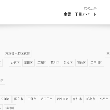
次の記事
東雲一丁目アパート
東京都 – 23区東部
東
区
台東区
墨田区
江東区
荒川区
足立区
葛飾区
江戸川区
橋区
立川市
国立市
日野市
八王子市
西東京市
狛江市
昭島市
小平市
市
瑞穂町