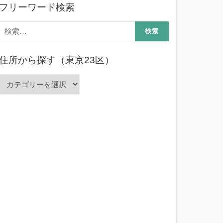
フリーワード検索
検
索:
住所から探す（東京23区）
住
所
か
ら
探
す
（東
京
23
区）