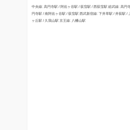
中央線: 高円寺駅 / 阿佐ヶ谷駅 / 荻窪駅 / 西荻窪駅 総武線: 高円寺
円寺駅 / 南阿佐ヶ谷駅 / 荻窪駅 西武新宿線: 下井草駅 / 井荻駅 /
ヶ丘駅 / 久我山駅 京王線: 八幡山駅