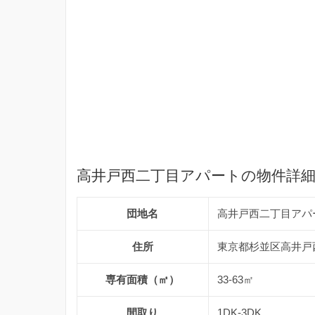
高井戸西二丁目アパートの物件詳
団地名
高井戸西二丁目アパ
住所
東京都杉並区高井戸西
専有面積（㎡）
33-63㎡
間取り
1DK-3DK