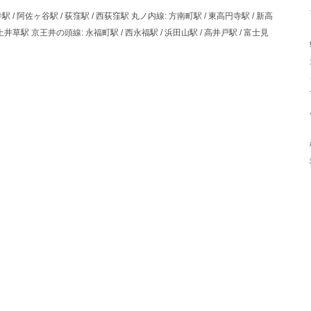
駅 / 阿佐ヶ谷駅 / 荻窪駅 / 西荻窪駅 丸ノ内線: 方南町駅 / 東高円寺駅 / 新高
 上井草駅 京王井の頭線: 永福町駅 / 西永福駅 / 浜田山駅 / 高井戸駅 / 富士見