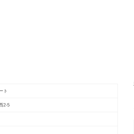
細
ート
2-5