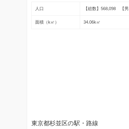
人口
【総数】568,098 【男】
面積（k㎡）
34.06k㎡
東京都杉並区の駅・路線