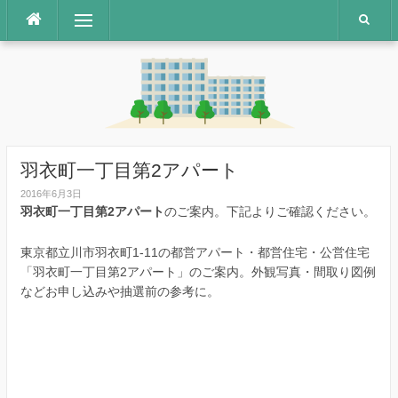
コ
メニュー
ン
テ
ン
ツ
へ
ス
キ
ッ
羽衣町一丁目第2アパート
プ
2016年6月3日
羽衣町一丁目第2アパート
のご案内。下記よりご確認ください。
東京都立川市羽衣町1-11の都営アパート・都営住宅・公営住宅
「羽衣町一丁目第2アパート」のご案内。外観写真・間取り図例
などお申し込みや抽選前の参考に。