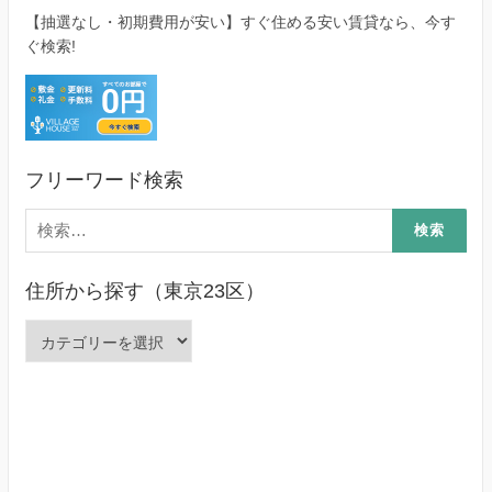
【抽選なし・初期費用が安い】すぐ住める安い賃貸なら、今す
ぐ検索!
フリーワード検索
検
索:
住所から探す（東京23区）
住
所
か
ら
探
す
（東