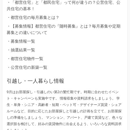
・
「都営住宅」と「都民住宅」って何が違うの？公営住宅、公
共住宅の基本！
・
都営住宅の毎月募集とは？
・
【募集情報】都営住宅の『随時募集』とは？毎月募集や定期
募集との違いについて
・
募集情報一覧
・
抽選結果一覧
・
都営住宅物件一覧
・
公営住宅の新築一覧
引越し・一人暮らし情報
9月はお部屋探し・引越しのい第2の繁忙期です。時期に合わせたイベン
ト・キャンペーンも実施中です。 情報収集や資料請求をしましょう。 学
生・単身・シニア・高齢者・短期・ペット可・デザイナーズ賃貸・シェア
ルームなど、目的に応じたお部屋探しと引越しの計画を立てて、お部屋探
しの準備をしましょう。 マンション、アパート、戸建て賃貸など、色々な
選択肢を検討して、好みの賃貸物件に出会えるよう、いろいろな資料請求