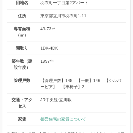
団地名
羽衣町一丁目第2アパート
住所
東京都立川市羽衣町1-11
専有面積
43-73㎡
（㎡）
間取り
1DK-4DK
築年数（建
1997年
設年度）
管理戸数
【管理戸数】148 【一般】146 【シルバ
ーピア】 【車椅子】2
交通・アク
JR中央線:立川駅
セス
家賃
都営住宅の家賃について