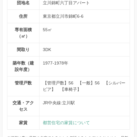
団地名
立川錦町六丁目アパート
住所
東京都立川市錦町6-6
専有面積
55㎡
（㎡）
間取り
3DK
築年数（建
1977-1978年
設年度）
管理戸数
【管理戸数】56 【一般】56 【シルバー
ピア】 【車椅子】
交通・アク
JR中央線:立川駅
セス
家賃
都営住宅の家賃について