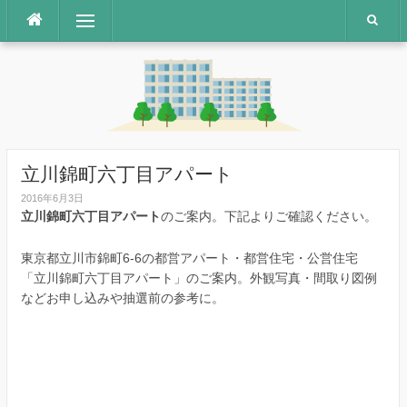
コ
メニュー
ン
テ
ン
ツ
へ
ス
キ
ッ
立川錦町六丁目アパート
プ
2016年6月3日
立川錦町六丁目アパート
のご案内。下記よりご確認ください。
東京都立川市錦町6-6の都営アパート・都営住宅・公営住宅
「立川錦町六丁目アパート」のご案内。外観写真・間取り図例
などお申し込みや抽選前の参考に。