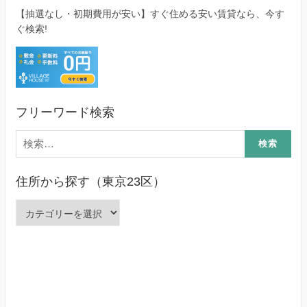
【抽選なし・初期費用が安い】すぐ住める安い賃貸なら、今す
ぐ検索!
フリーワード検索
検
索:
住所から探す（東京23区）
住
所
か
ら
探
す
（東