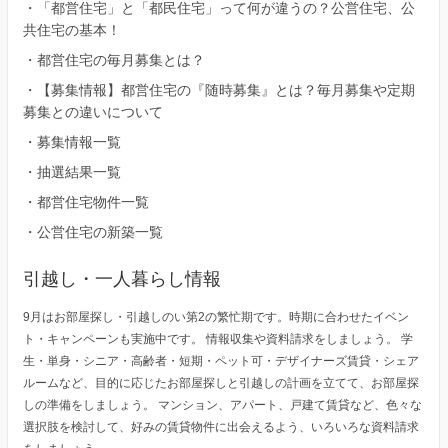
・
「都営住宅」と「都民住宅」って何が違うの？公営住宅、公
共住宅の基本！
・
都営住宅の毎月募集とは？
・
【募集情報】都営住宅の『随時募集』とは？毎月募集や定期
募集との違いについて
・
募集情報一覧
・
抽選結果一覧
・
都営住宅物件一覧
・
公営住宅の新築一覧
引越し・一人暮らし情報
9月はお部屋探し・引越しのい第2の繁忙期です。時期に合わせたイベン
ト・キャンペーンも実施中です。 情報収集や資料請求をしましょう。 学
生・単身・シニア・高齢者・短期・ペット可・デザイナーズ賃貸・シェア
ルームなど、目的に応じたお部屋探しと引越しの計画を立てて、お部屋探
しの準備をしましょう。 マンション、アパート、戸建て賃貸など、色々な
選択肢を検討して、好みの賃貸物件に出会えるよう、いろいろな資料請求