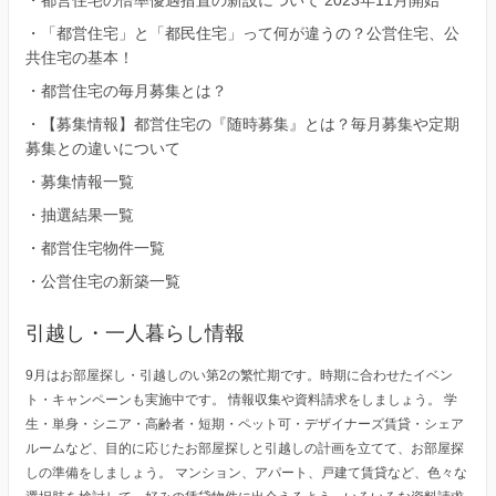
・
都営住宅の倍率優遇措置の新設について 2023年11月開始
・
「都営住宅」と「都民住宅」って何が違うの？公営住宅、公
共住宅の基本！
・
都営住宅の毎月募集とは？
・
【募集情報】都営住宅の『随時募集』とは？毎月募集や定期
募集との違いについて
・
募集情報一覧
・
抽選結果一覧
・
都営住宅物件一覧
・
公営住宅の新築一覧
引越し・一人暮らし情報
9月はお部屋探し・引越しのい第2の繁忙期です。時期に合わせたイベン
ト・キャンペーンも実施中です。 情報収集や資料請求をしましょう。 学
生・単身・シニア・高齢者・短期・ペット可・デザイナーズ賃貸・シェア
ルームなど、目的に応じたお部屋探しと引越しの計画を立てて、お部屋探
しの準備をしましょう。 マンション、アパート、戸建て賃貸など、色々な