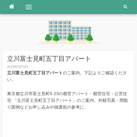
コ
メニュー
ン
テ
ン
ツ
へ
ス
キ
ッ
立川富士見町五丁目アパート
プ
2016年6月3日
立川富士見町五丁目アパート
のご案内。下記よりご確認くださ
い。
東京都立川市富士見町5-23の都営アパート・都営住宅・公営住
宅 「立川富士見町五丁目アパート」のご案内。外観写真・間取
り図例などお申し込みや抽選前の参考に。