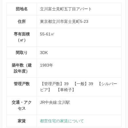
団地名
立川富士見町五丁目アパート
住所
東京都立川市富士見町5-23
専有面積
55-61㎡
（㎡）
間取り
3DK
築年数（建
1983年
設年度）
管理戸数
【管理戸数】39 【一般】39 【シルバー
ピア】 【車椅子】
交通・アク
JR中央線:立川駅
セス
家賃
都営住宅の家賃について