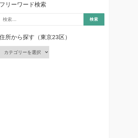
フリーワード検索
検
索:
住所から探す（東京23区）
住
所
か
ら
探
す
（東
京
23
区）