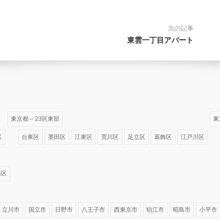
次の記事
東雲一丁目アパート
東京都 – 23区東部
東
区
台東区
墨田区
江東区
荒川区
足立区
葛飾区
江戸川区
橋区
立川市
国立市
日野市
八王子市
西東京市
狛江市
昭島市
小平市