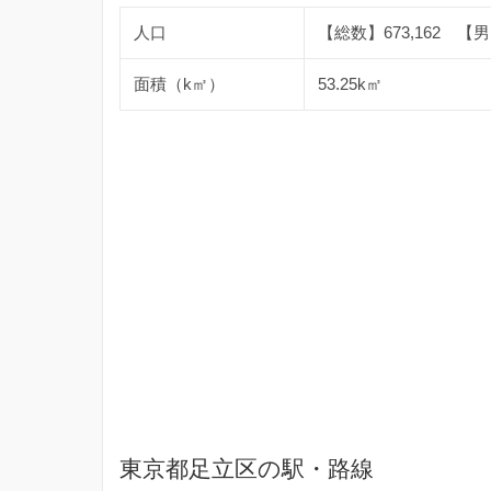
人口
【総数】673,162 【男】
面積（k㎡）
53.25k㎡
東京都足立区の駅・路線