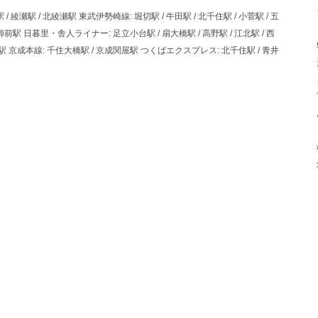
 綾瀬駅 / 北綾瀬駅 東武伊勢崎線: 堀切駅 / 牛田駅 / 北千住駅 / 小菅駅 / 五
大師前駅 日暮里・舎人ライナー: 足立小台駅 / 扇大橋駅 / 高野駅 / 江北駅 / 西
園駅 京成本線: 千住大橋駅 / 京成関屋駅 つくばエクスプレス: 北千住駅 / 青井