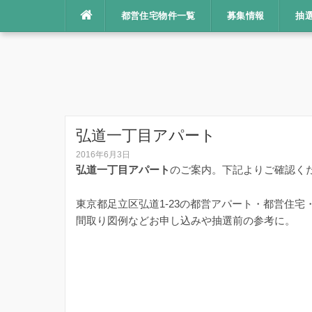
コ
都営住宅物件一覧
募集情報
抽
ン
テ
ン
ツ
へ
ス
キ
弘道一丁目アパート
ッ
2016年6月3日
プ
弘道一丁目アパート
のご案内。下記よりご確認く
東京都足立区弘道1-23の都営アパート・都営住
間取り図例などお申し込みや抽選前の参考に。