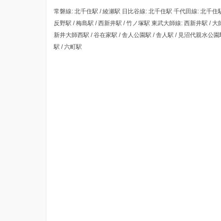
常磐線: 北千住駅 / 綾瀬駅 日比谷線: 北千住駅 千代田線: 北千住駅 /
反野駅 / 梅島駅 / 西新井駅 / 竹ノ塚駅 東武大師線: 西新井駅 / 
新井大師西駅 / 谷在家駅 / 舎人公園駅 / 舎人駅 / 見沼代親水公
駅 / 六町駅