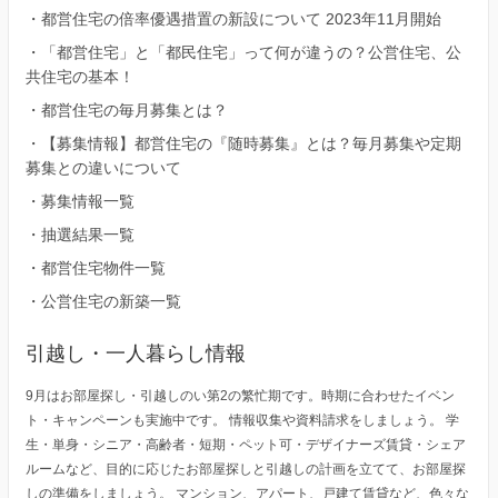
・
都営住宅の倍率優遇措置の新設について 2023年11月開始
・
「都営住宅」と「都民住宅」って何が違うの？公営住宅、公
共住宅の基本！
・
都営住宅の毎月募集とは？
・
【募集情報】都営住宅の『随時募集』とは？毎月募集や定期
募集との違いについて
・
募集情報一覧
・
抽選結果一覧
・
都営住宅物件一覧
・
公営住宅の新築一覧
引越し・一人暮らし情報
9月はお部屋探し・引越しのい第2の繁忙期です。時期に合わせたイベン
ト・キャンペーンも実施中です。 情報収集や資料請求をしましょう。 学
生・単身・シニア・高齢者・短期・ペット可・デザイナーズ賃貸・シェア
ルームなど、目的に応じたお部屋探しと引越しの計画を立てて、お部屋探
しの準備をしましょう。 マンション、アパート、戸建て賃貸など、色々な