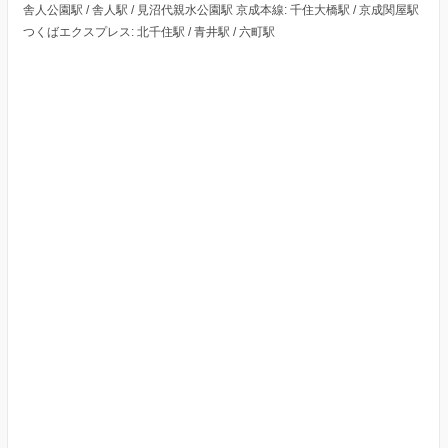
舎人公園駅 / 舎人駅 / 見沼代親水公園駅 京成本線: 千住大橋駅 / 京成関屋駅
つくばエクスプレス: 北千住駅 / 青井駅 / 六町駅