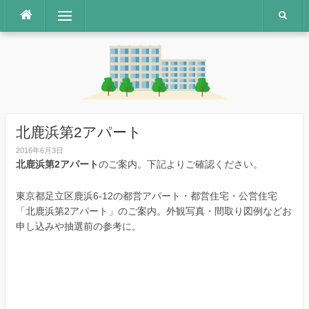
コ
メニュー
ン
テ
ン
ツ
へ
ス
キ
ッ
北鹿浜第2アパート
プ
2016年6月3日
北鹿浜第2アパート
のご案内。下記よりご確認ください。
東京都足立区鹿浜6-12の都営アパート・都営住宅・公営住宅
「北鹿浜第2アパート」のご案内。外観写真・間取り図例などお
申し込みや抽選前の参考に。