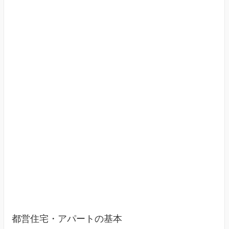
す
（東
京
23
区）
都営住宅・アパートの基本