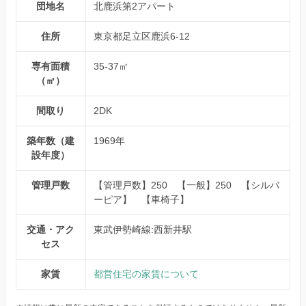
団地名
北鹿浜第2アパート
住所
東京都足立区鹿浜6-12
専有面積
35-37㎡
（㎡）
間取り
2DK
築年数（建
1969年
設年度）
管理戸数
【管理戸数】250 【一般】250 【シルバ
ーピア】 【車椅子】
交通・アク
東武伊勢崎線:西新井駅
セス
家賃
都営住宅の家賃について