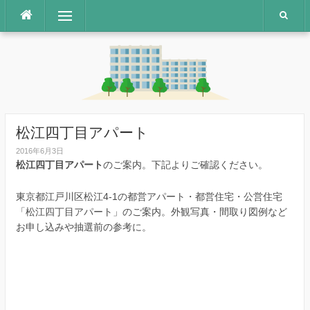
コ
メニュー
ン
テ
ン
ツ
へ
ス
キ
ッ
松江四丁目アパート
プ
2016年6月3日
松江四丁目アパート
のご案内。下記よりご確認ください。
東京都江戸川区松江4-1の都営アパート・都営住宅・公営住宅
「松江四丁目アパート」のご案内。外観写真・間取り図例など
お申し込みや抽選前の参考に。