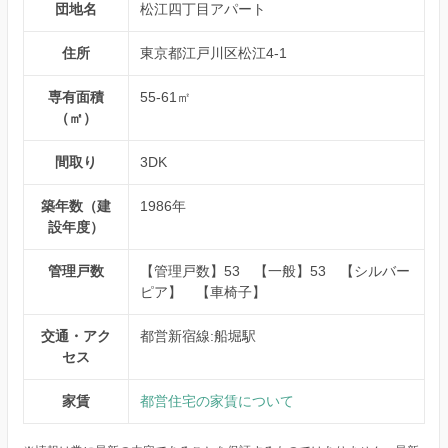
団地名
松江四丁目アパート
住所
東京都江戸川区松江4-1
専有面積
55-61㎡
（㎡）
間取り
3DK
築年数（建
1986年
設年度）
管理戸数
【管理戸数】53 【一般】53 【シルバー
ピア】 【車椅子】
交通・アク
都営新宿線:船堀駅
セス
家賃
都営住宅の家賃について