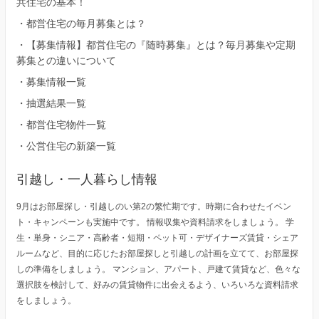
共住宅の基本！
・
都営住宅の毎月募集とは？
・
【募集情報】都営住宅の『随時募集』とは？毎月募集や定期
募集との違いについて
・
募集情報一覧
・
抽選結果一覧
・
都営住宅物件一覧
・
公営住宅の新築一覧
引越し・一人暮らし情報
9月はお部屋探し・引越しのい第2の繁忙期です。時期に合わせたイベン
ト・キャンペーンも実施中です。 情報収集や資料請求をしましょう。 学
生・単身・シニア・高齢者・短期・ペット可・デザイナーズ賃貸・シェア
ルームなど、目的に応じたお部屋探しと引越しの計画を立てて、お部屋探
しの準備をしましょう。 マンション、アパート、戸建て賃貸など、色々な
選択肢を検討して、好みの賃貸物件に出会えるよう、いろいろな資料請求
をしましょう。