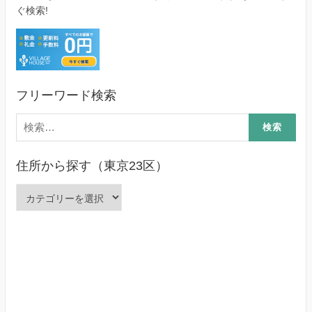
ぐ検索!
フリーワード検索
検
索:
住所から探す（東京23区）
住
所
か
ら
探
す
（東
京