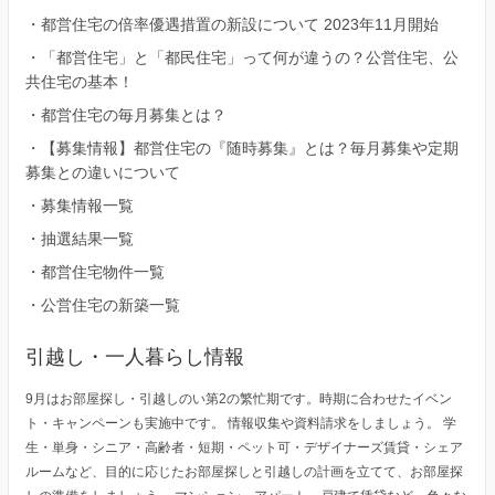
・
都営住宅の倍率優遇措置の新設について 2023年11月開始
・
「都営住宅」と「都民住宅」って何が違うの？公営住宅、公
共住宅の基本！
・
都営住宅の毎月募集とは？
・
【募集情報】都営住宅の『随時募集』とは？毎月募集や定期
募集との違いについて
・
募集情報一覧
・
抽選結果一覧
・
都営住宅物件一覧
・
公営住宅の新築一覧
引越し・一人暮らし情報
9月はお部屋探し・引越しのい第2の繁忙期です。時期に合わせたイベン
ト・キャンペーンも実施中です。 情報収集や資料請求をしましょう。 学
生・単身・シニア・高齢者・短期・ペット可・デザイナーズ賃貸・シェア
ルームなど、目的に応じたお部屋探しと引越しの計画を立てて、お部屋探