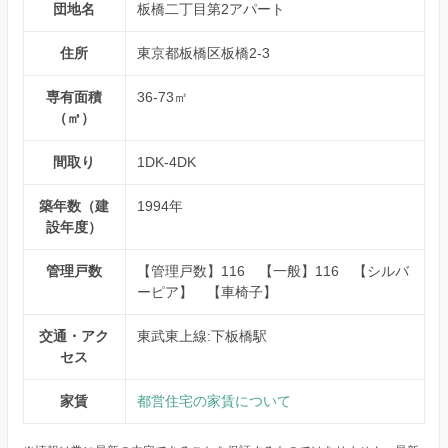
団地名
板橋二丁目第2アパート
住所
東京都板橋区板橋2-3
専有面積
36-73㎡
（㎡）
間取り
1DK-4DK
築年数（建
1994年
設年度）
管理戸数
【管理戸数】116 【一般】116 【シルバ
ーピア】 【車椅子】
交通・アク
東武東上線:下板橋駅
セス
家賃
都営住宅の家賃について