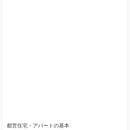
す
（東
京
23
区）
都営住宅・アパートの基本