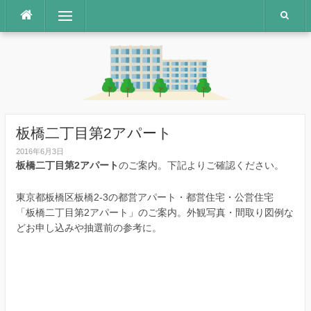
コ
メニュー
ン
テ
ン
ツ
へ
ス
キ
ッ
板橋二丁目第2アパート
プ
2016年6月3日
板橋二丁目第2アパート
のご案内。下記よりご確認ください。
東京都板橋区板橋2-3の都営アパート・都営住宅・公営住宅
「板橋二丁目第2アパート」のご案内。外観写真・間取り図例な
どお申し込みや抽選前の参考に。