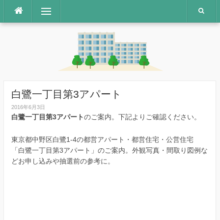
コ
メニュー
ン
テ
ン
ツ
へ
ス
キ
ッ
白鷺一丁目第3アパート
プ
2016年6月3日
白鷺一丁目第3アパート
のご案内。下記よりご確認ください。
東京都中野区白鷺1-4の都営アパート・都営住宅・公営住宅
「白鷺一丁目第3アパート」のご案内。外観写真・間取り図例な
どお申し込みや抽選前の参考に。