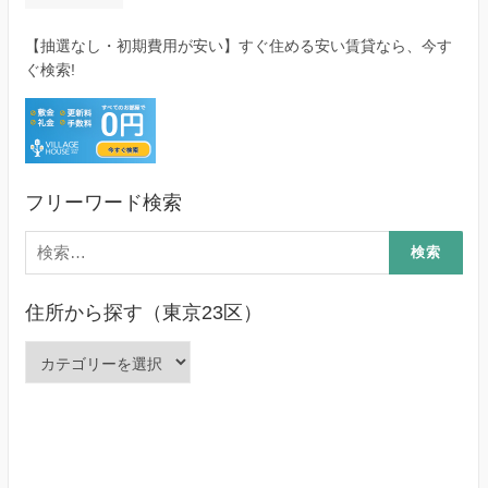
【抽選なし・初期費用が安い】すぐ住める安い賃貸なら、今す
ぐ検索!
フリーワード検索
検
索:
住所から探す（東京23区）
住
所
か
ら
探
す