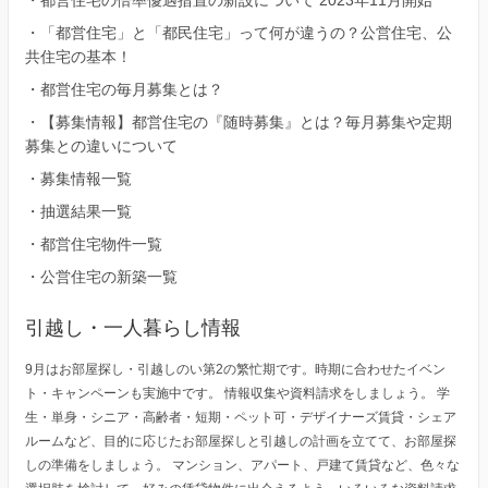
・
都営住宅の倍率優遇措置の新設について 2023年11月開始
・
「都営住宅」と「都民住宅」って何が違うの？公営住宅、公
共住宅の基本！
・
都営住宅の毎月募集とは？
・
【募集情報】都営住宅の『随時募集』とは？毎月募集や定期
募集との違いについて
・
募集情報一覧
・
抽選結果一覧
・
都営住宅物件一覧
・
公営住宅の新築一覧
引越し・一人暮らし情報
9月はお部屋探し・引越しのい第2の繁忙期です。時期に合わせたイベン
ト・キャンペーンも実施中です。 情報収集や資料請求をしましょう。 学
生・単身・シニア・高齢者・短期・ペット可・デザイナーズ賃貸・シェア
ルームなど、目的に応じたお部屋探しと引越しの計画を立てて、お部屋探
しの準備をしましょう。 マンション、アパート、戸建て賃貸など、色々な