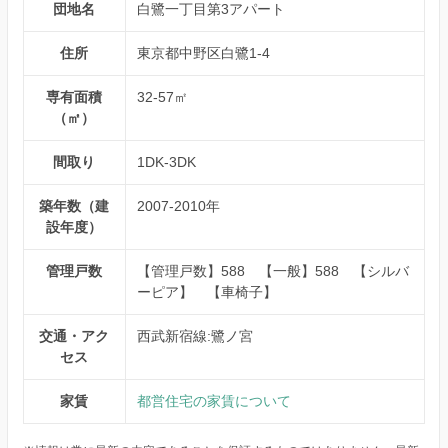
団地名
白鷺一丁目第3アパート
住所
東京都中野区白鷺1-4
専有面積
32-57㎡
（㎡）
間取り
1DK-3DK
築年数（建
2007-2010年
設年度）
管理戸数
【管理戸数】588 【一般】588 【シルバ
ーピア】 【車椅子】
交通・アク
西武新宿線:鷺ノ宮
セス
家賃
都営住宅の家賃について