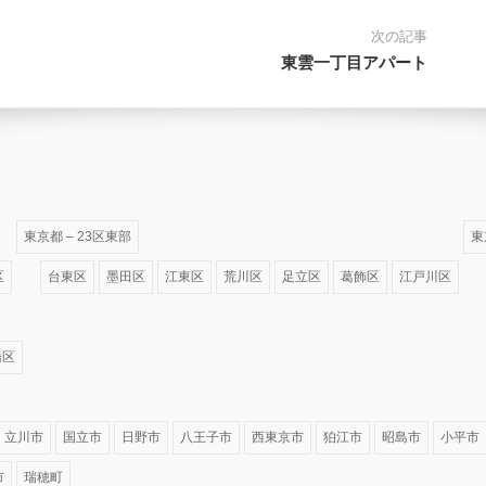
次の記事
東雲一丁目アパート
東京都 – 23区東部
東
区
台東区
墨田区
江東区
荒川区
足立区
葛飾区
江戸川区
橋区
立川市
国立市
日野市
八王子市
西東京市
狛江市
昭島市
小平市
市
瑞穂町