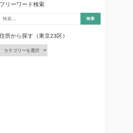
フリーワード検索
検
索:
住所から探す（東京23区）
住
所
か
ら
探
す
（東
京
23
区）