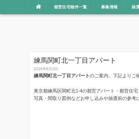
コ
都営住宅物件一覧
募集情報
抽
ン
テ
ン
ツ
へ
ス
キ
練馬関町北一丁目アパート
ッ
2016年6月3日
プ
練馬関町北一丁目アパート
のご案内。下記よりご
東京都練馬区関町北1-4の都営アパート・都営住
写真・間取り図例などお申し込みや抽選前の参考