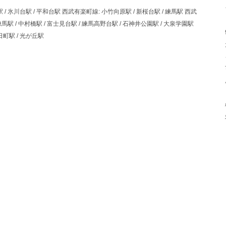
 / 氷川台駅 / 平和台駅 西武有楽町線: 小竹向原駅 / 新桜台駅 / 練馬駅 西武
練馬駅 / 中村橋駅 / 富士見台駅 / 練馬高野台駅 / 石神井公園駅 / 大泉学園駅
日町駅 / 光が丘駅