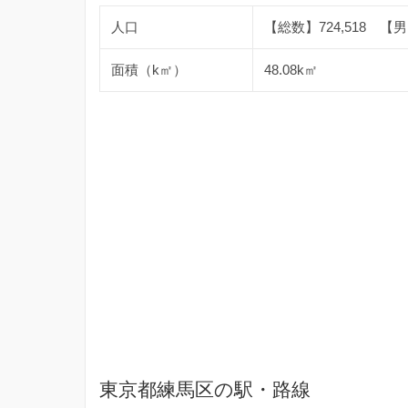
人口
【総数】724,518 【男】
面積（k㎡）
48.08k㎡
東京都練馬区の駅・路線