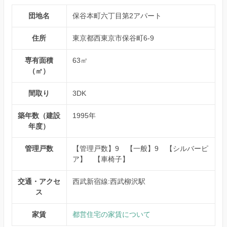
団地名
保谷本町六丁目第2アパート
住所
東京都西東京市保谷町6-9
専有面積
63㎡
（㎡）
間取り
3DK
築年数（建設
1995年
年度）
管理戸数
【管理戸数】9 【一般】9 【シルバーピ
ア】 【車椅子】
交通・アクセ
西武新宿線:西武柳沢駅
ス
家賃
都営住宅の家賃について