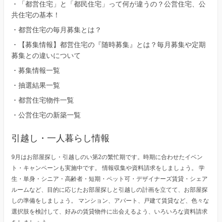
・
「都営住宅」と「都民住宅」って何が違うの？公営住宅、公
共住宅の基本！
・
都営住宅の毎月募集とは？
・
【募集情報】都営住宅の『随時募集』とは？毎月募集や定期
募集との違いについて
・
募集情報一覧
・
抽選結果一覧
・
都営住宅物件一覧
・
公営住宅の新築一覧
引越し・一人暮らし情報
9月はお部屋探し・引越しのい第2の繁忙期です。時期に合わせたイベン
ト・キャンペーンも実施中です。 情報収集や資料請求をしましょう。 学
生・単身・シニア・高齢者・短期・ペット可・デザイナーズ賃貸・シェア
ルームなど、目的に応じたお部屋探しと引越しの計画を立てて、お部屋探
しの準備をしましょう。 マンション、アパート、戸建て賃貸など、色々な
選択肢を検討して、好みの賃貸物件に出会えるよう、いろいろな資料請求