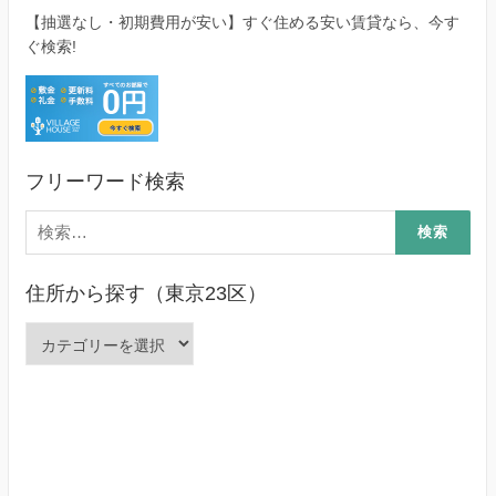
【抽選なし・初期費用が安い】すぐ住める安い賃貸なら、今す
ぐ検索!
フリーワード検索
検
索:
住所から探す（東京23区）
住
所
か
ら
探
す
（東