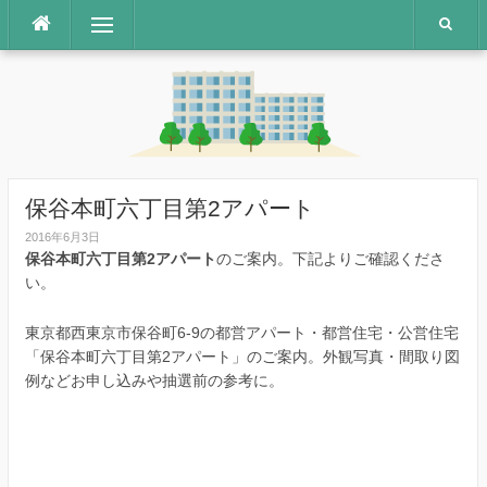
コ
メニュー
ン
テ
ン
ツ
へ
ス
キ
ッ
保谷本町六丁目第2アパート
プ
2016年6月3日
保谷本町六丁目第2アパート
のご案内。下記よりご確認くださ
い。
東京都西東京市保谷町6-9の都営アパート・都営住宅・公営住宅
「保谷本町六丁目第2アパート」のご案内。外観写真・間取り図
例などお申し込みや抽選前の参考に。