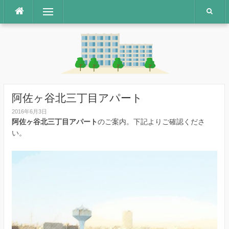
コ
メニュー
ン
テ
ン
ツ
へ
ス
キ
ッ
阿佐ヶ谷北三丁目アパート
プ
2016年6月3日
阿佐ヶ谷北三丁目アパート
のご案内。下記よりご確認くださ
い。