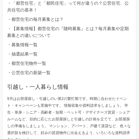
・
「都営住宅」と「都民住宅」って何が違うの？公営住宅、公
共住宅の基本！
・
都営住宅の毎月募集とは？
・
【募集情報】都営住宅の『随時募集』とは？毎月募集や定期
募集との違いについて
・
募集情報一覧
・
抽選結果一覧
・
都営住宅物件一覧
・
公営住宅の新築一覧
引越し・一人暮らし情報
9月はお部屋探し・引越しのい第2の繁忙期です。時期に合わせたイベン
ト・キャンペーンも実施中です。 情報収集や資料請求をしましょう。 学
生・単身・シニア・高齢者・短期・ペット可・デザイナーズ賃貸・シェア
ルームなど、目的に応じたお部屋探しと引越しの計画を立てて、お部屋探
しの準備をしましょう。 マンション、アパート、戸建て賃貸など、色々な
選択肢を検討して、好みの賃貸物件に出会えるよう、いろいろな資料請求