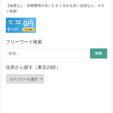
【抽選なし・初期費用が安い】すぐ住める安い賃貸なら、今す
ぐ検索!
フリーワード検索
検
索:
住所から探す（東京23区）
住
所
か
ら
探
す
（東